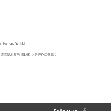
shop@isl.hk]。
楚地顯示 ISLHK 之銀行戶口號碼︰