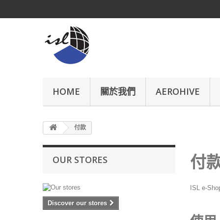
HOME
關於我們
AEROHIVE
付款
付
OUR STORES
ISL e-
Discover our stores