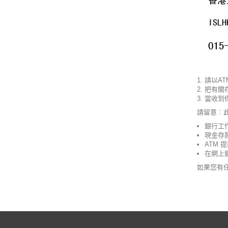
請以A
把有關存
當收到
請留意︰此
銀行工
現金存
ATM 
在網上
如果您有