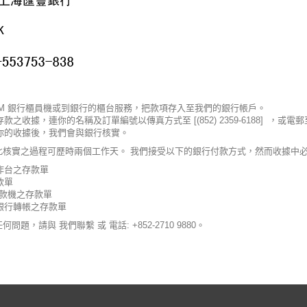
TM 銀行櫃員機或到銀行的櫃台服務，把款項存入至我們的銀行帳戶。
款之收據，連你的名稱及訂單編號以傳真方式至 [(852) 2359-6188] ，或電郵至 [e
你的收據後，我們會與銀行核實。
核實之過程可歷時兩個工作天。 我們接受以下的銀行付款方式，然而收據中必須清
作台之存款單
款單
提款機之存款單
銀行轉帳之存款單
任何問題，請與
我們聯繫
或 電話: +852-2710 9880。